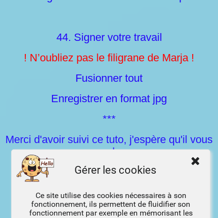
44. Signer votre travail
! N’oubliez pas le filigrane de Marja !
Fusionner tout
Enregistrer en format jpg
***
Merci d'avoir suivi ce tuto, j'espère qu'il vous
a plu
Gérer les cookies
Fait le 27 avril 2026
***
Ce site utilise des cookies nécessaires à son
fonctionnement, ils permettent de fluidifier son
Vous pouvez m'envoyer vos versions,
fonctionnement par exemple en mémorisant les