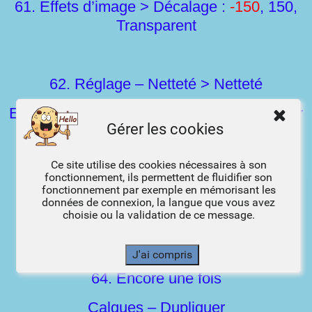
61. Effets d’image > Décalage :
-150
, 150,
Transparent
62. Réglage – Netteté > Netteté
Effets 3D > Ombre portée : 0, 0, 65, 35, noir
Gérer les cookies
Ce site utilise des cookies nécessaires à son
63. Calques – Dupliquer
fonctionnement, ils permettent de fluidifier son
fonctionnement par exemple en mémorisant les
Effets d’image > Décalage : 0,
-125,
données de connexion, la langue que vous avez
choisie ou la validation de ce message.
Transparent
64. Encore une fois
Calques – Dupliquer