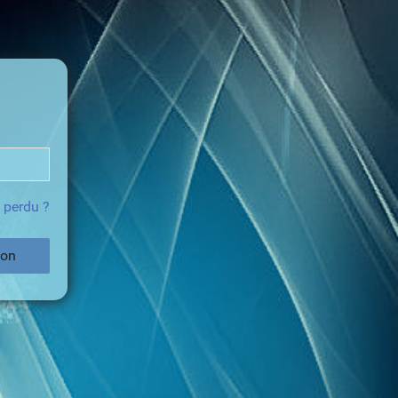
 perdu ?
ion